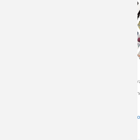
Bienvenidos (as) a esta serie de 5 nanocápsulas educati
Te invitamos a iniciar este didáctico viaje por el nanomun
CAPITULO 1
Introducción al Nanomundo
CAPÍTULO 2
Principios de la Nanociencia y Nanotecnolo
CAPITULO 3
Síntesis de Nanopartículas