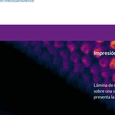
y el medioambiente
Impresió
Lámina de m
sobre una s
presenta la