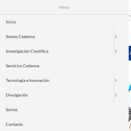
Menu
Pasar
al
Search
Fo
contenido
Inicio
principal
de
Somos Cedenna
bú
MENÚ PRINCIPAL
Investigación Científica
INICIO
SOMOS CEDENNA
INVESTIGACIÓN CIENTÍFIC
Servicios Cedenna
Tecnología e Innovación
NANOCÁPSULAS EDUC
Divulgación
Socios
Contacto