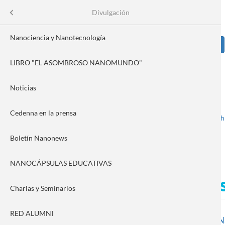
Pasar
Se
Menu
Divulgación
Formulario
al
contenido
de
principal
Nanociencia y Nanotecnología
Sear
búsqueda
LIBRO "EL ASOMBROSO NANOMUNDO"
Image
tífica
Noticias
a
Cedenna en la prensa
Spanish
English
Toggle navigation
vación
Boletín Nanonews
NANOCÁPSULAS EDUCATIVAS
Concurso de Video Mujeres
Charlas y Seminarios
RED ALUMNI
El centro Cedenna es parte de la organización del
Concurso Na