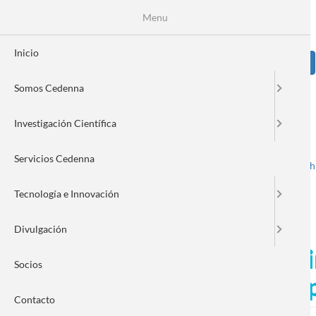
Pasar
Se
Menu
Formulario
al
contenido
de
principal
Inicio
Sear
búsqueda
Somos Cedenna
Image
Investigación Científica
Servicios Cedenna
Spanish
English
Toggle navigation
Tecnología e Innovación
Divulgación
La importancia de crear opin
Socios
desafíos de la ciencia en el 
Contacto