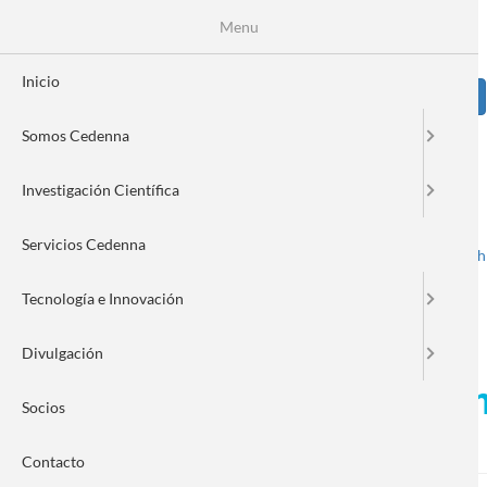
Pasar
Se
Menu
Formulario
al
contenido
de
principal
Inicio
Sear
búsqueda
Somos Cedenna
Image
Investigación Científica
Servicios Cedenna
Spanish
English
Toggle navigation
Tecnología e Innovación
Divulgación
Proyecto de CEDENNA y uni
Socios
Tecnológica 2025 – ANID
Contacto