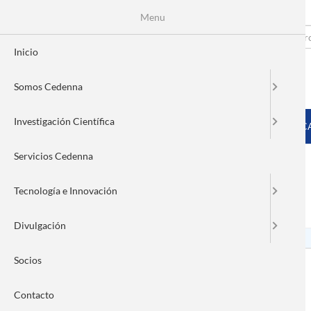
Menu
Pasar
al
Search
Fo
contenido
Inicio
principal
de
Somos Cedenna
bú
MENÚ PRINCIPAL
Investigación Científica
INICIO
SOMOS CEDENNA
INVESTIGACIÓN CIENTÍFIC
Servicios Cedenna
Tecnología e Innovación
Alejandra Torres
Divulgación
Socios
Contacto