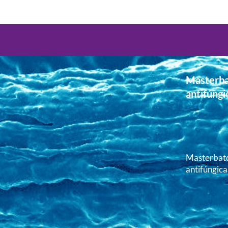
Masterba
antifúngi
Masterbatc
antifúngica