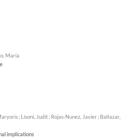
to, María
ne
Maryoris ; Lisoni, Judit ; Rojas-Nunez, Javier ; Baltazar,
al implications