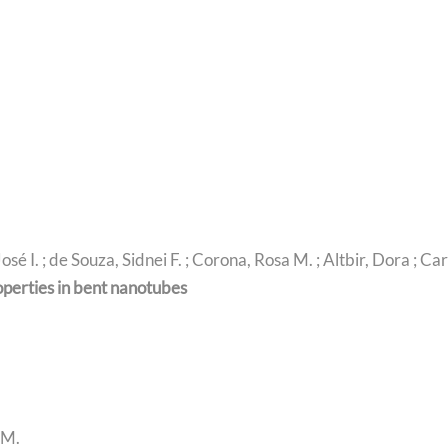
José I. ; de Souza, Sidnei F. ; Corona, Rosa M. ; Altbir, Dora ; 
operties in bent nanotubes
. M.