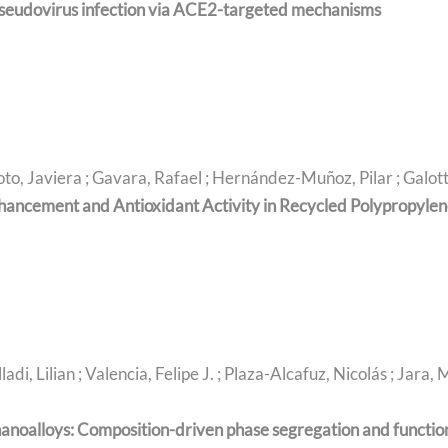
seudovirus infection via ACE2-targeted mechanisms
Soto, Javiera ; Gavara, Rafael ; Hernández-Muñoz, Pilar ; Galot
ancement and Antioxidant Activity in Recycled Polypropyle
adi, Lilian ; Valencia, Felipe J. ; Plaza-Alcafuz, Nicolás ; Jara, 
anoalloys: Composition-driven phase segregation and function