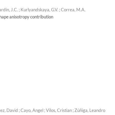
Denardin, J.C. ; Kurlyandskaya, G.V. ; Correa, M.A.
hape anisotropy contribution
z, David ; Cayo, Angel ; Vilos, Cristian ; Zúñiga, Leandro