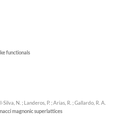
Podcast
Concurso de Video Mujeres Chilenas en Ciencias
ke functionals
-Silva, N. ; Landeros, P. ; Arias, R. ; Gallardo, R. A.
onacci magnonic superlattices