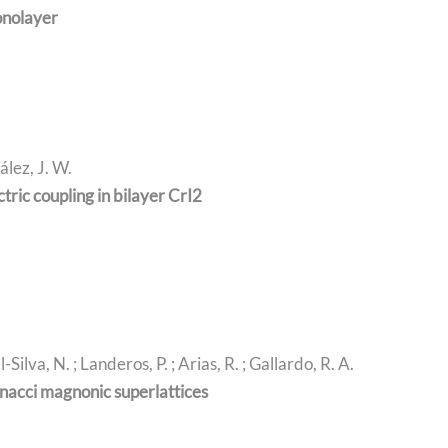
onolayer
ález, J. W.
ric coupling in bilayer CrI2
-Silva, N. ; Landeros, P. ; Arias, R. ; Gallardo, R. A.
onacci magnonic superlattices