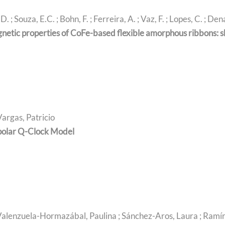
D. ; Souza, E.C. ; Bohn, F. ; Ferreira, A. ; Vaz, F. ; Lopes, C. ; 
etic properties of CoFe-based flexible amorphous ribbons: s
Vargas, Patricio
polar Q-Clock Model
 Valenzuela-Hormazábal, Paulina ; Sánchez-Aros, Laura ; Ramíre