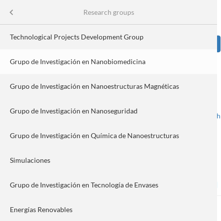
Skip
Se
Scientific Research
Menu
Research groups
Formulario
to
main
de
content
Technological Projects Development Group
Sear
búsqueda
Grupo de Investigación en Nanobiomedicina
Image
h
Grupo de Investigación en Nanoestructuras Magnéticas
Grupo de Investigación en Nanoseguridad
Spanish
English
Toggle navigation
nnovation
Grupo de Investigación en Química de Nanoestructuras
Simulaciones
Nanobiomedicine research
ances
Grupo de Investigación en Tecnología de Envases
Energías Renovables