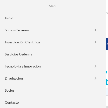
Menu
Pasar
al
Search
Fo
contenido
Inicio
principal
de
Somos Cedenna
bú
MENÚ PRINCIPAL
Investigación Científica
INICIO
SOMOS CEDENNA
INVESTIGACIÓN CIENTÍFIC
Servicios Cedenna
Tecnología e Innovación
Investigadores de Chile 
Divulgación
contaminantes emergent
Socios
Contacto