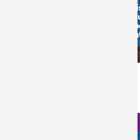
Inicie sesión
para enviar comentarios
Nanociencia en fotos