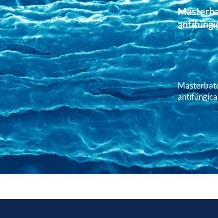
Masterba
antifúngi
Masterbatc
antifúngica