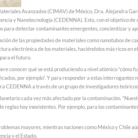
 Materiales Avanzados (CIMAV) de México, Dra. Alejandra Garcí
iencia y Nanotecnología (CEDENNA). Esto, con el objetivo de c
s para detectar contaminantes emergentes, concientizar y apo
icación de las propiedades de materiales como nanotubos de c
ctura electrónica de los materiales, haciéndolos más ricos en e
ara el futuro.
ere conocer qué se está produciendo a nivel atómico “cómo fu
icados, por ejemplo”. Y para responder a estas interrogantes 
ntra CEDENNA a través de un grupo de investigadores teóricos 
planetario cada vez más afectado por la contaminación. “Nuest
de reglas hoy inexistentes. Por ejemplo, para los contaminant
blemas mayores, mientras naciones como México y Chile aún no 
encia y el Estado.