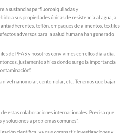
re a sustancias perfluoroalquiladas y
ido a sus propiedades únicas de resistencia al agua, al
antiadherentes, teflón, empaques de alimentos, textiles
s efectos adversos para la salud humana han generado
les de PFAS y nosotros convivimos con ellos día a día.
Entonces, justamente ahí es donde surge la importancia
contaminación”.
a nivel nanomolar, centomolar, etc. Tenemos que bajar
de estas colaboraciones internacionales. Precisa que
as y soluciones a problemas comunes”.
ción científica, ya que compartir investigaciones y