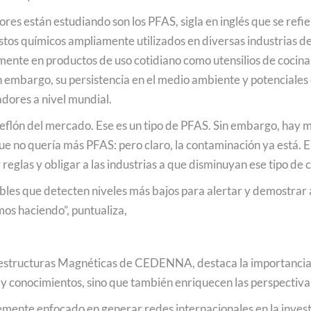
es están estudiando son los PFAS, sigla en inglés que se refie
os químicos ampliamente utilizados en diversas industrias deb
ente en productos de uso cotidiano como utensilios de cocina 
in embargo, su persistencia en el medio ambiente y potenciale
dores a nivel mundial.
eflón del mercado. Ese es un tipo de PFAS. Sin embargo, hay mi
que no quería más PFAS: pero claro, la contaminación ya está. 
reglas y obligar a las industrias a que disminuyan ese tipo de 
les que detecten niveles más bajos para alertar y demostrar 
mos haciendo”, puntualiza,
noestructuras Magnéticas de CEDENNA, destaca la importancia 
s y conocimientos, sino que también enriquecen las perspectiv
te enfocado en generar redes internacionales en la investiga