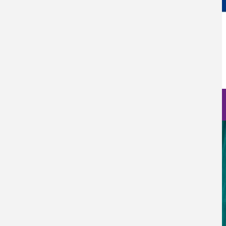
Fecha
Lun, 01/12/2025 - 10:00
Charla o Seminario
Activado
Nanociencia en fotos