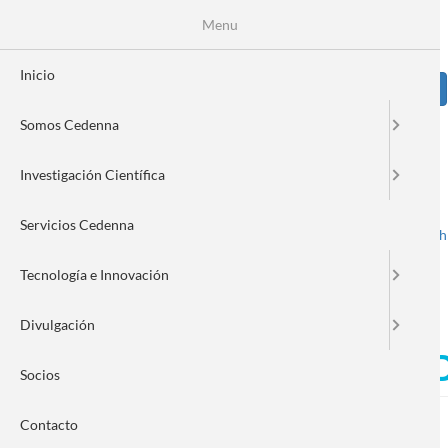
Pasar
Se
Menu
Formulario
al
contenido
de
principal
Inicio
Sear
búsqueda
Somos Cedenna
Image
Investigación Científica
Servicios Cedenna
Spanish
English
Toggle navigation
Tecnología e Innovación
Divulgación
CEDENNA EN EXPO SALUD
Socios
Contacto