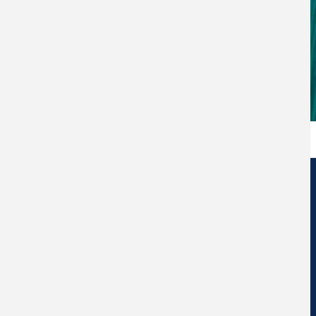
Centro de Nanociencia y Nanotecnología
Universidad Diego Portales
Ejercito Libertador #326 – Santiago de Chile.
Social Network Ceddenna