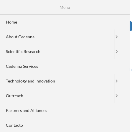
Skip
Se
Menu
Formulario
to
main
de
content
Home
Sear
búsqueda
About Cedenna
Image
Scientific Research
Cedenna Services
Spanish
English
Toggle navigation
Technology and Innovation
Outreach
Esteban Richard Becerra
Partners and Alliances
Contacto