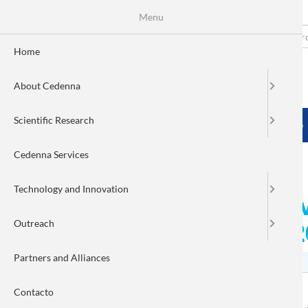
Menu
Skip
to
Search
Fo
main
Home
content
de
About Cedenna
bú
MENÚ PRINCIPAL
Scientific Research
HOME
ABOUT CEDENNA
SCIENTIFIC RESEARCH
Cedenna Services
Technology and Innovation
ProNano: Unique initiativ
Outreach
nanotechnology 13/10/
Partners and Alliances
Contacto