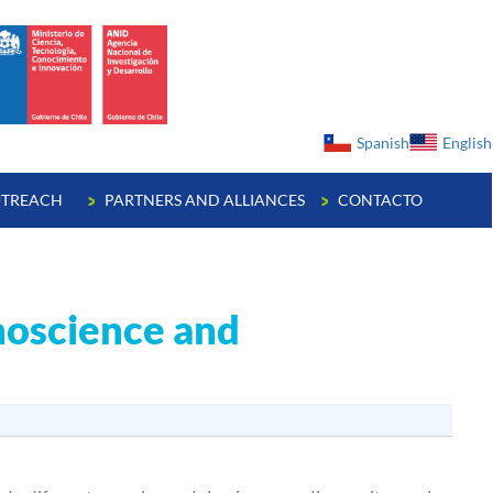
ge
Spanish
English
TREACH
PARTNERS AND ALLIANCES
CONTACTO
anoscience and