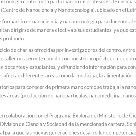
nología contó con la participación de profesores de ciencias d
Podcast
Centro de Nanociencia y Nanotecnología), ubicado en el Edif
e formación en nanociencia y nanotecnología para docentes de n
National Video Contest Chilean Women in Sciences
an dirigirse de manera efectiva a sus estudiantes, ya que est
s profundo.
clo de charlas ofrecidas por investigadores del centro, entre 
te taller nos permite cumplir con nuestro propósito como centro
de docentes y estudiantes, y difundiendo información para contr
afectan diferentes áreas como la medicina, la alimentación, el
ratorios para conocer de primera mano cómo se trabaja la nanoc
ntes áreas (producción de nanopartículas, nanomedicina, nano
en colaboración con el Programa Explora del Ministerio de Cie
 División de Ciencia y Sociedad de la mencionada cartera, Sonia
al para que las nuevas generaciones desarrollen competencias 