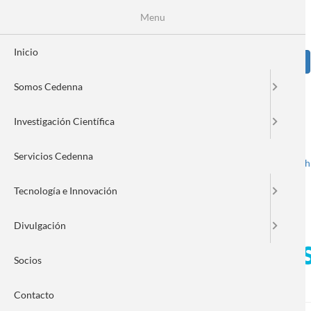
Pasar
Se
Menu
Formulario
al
contenido
de
principal
Inicio
Sear
búsqueda
Somos Cedenna
Image
Investigación Científica
Servicios Cedenna
Spanish
English
Toggle navigation
Tecnología e Innovación
Divulgación
Contaminación del aire en 
Socios
nanotecnología?
Contacto