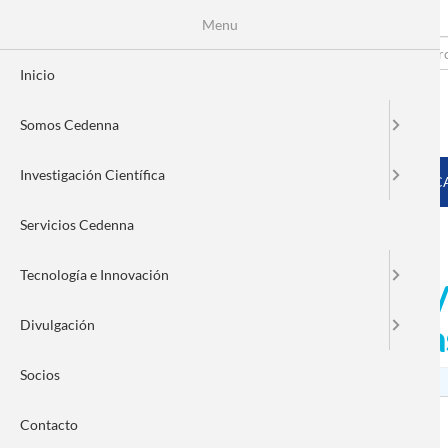
Menu
Pasar
al
Search
Fo
contenido
Inicio
principal
de
Somos Cedenna
bú
MENÚ PRINCIPAL
Investigación Científica
INICIO
SOMOS CEDENNA
INVESTIGACIÓN CIENTÍFIC
Servicios Cedenna
Tecnología e Innovación
Investigación CEDENNA/U
Divulgación
infecciones de piel en m
Socios
Contacto