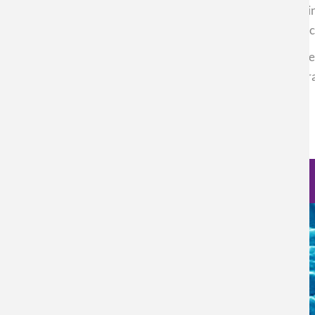
clínico de COLMEVET, OFTADERM y el Hospital Veterinar
naturales, participa como potencial licenciataria de la te
En un mercado veterinario en expansión, el desarrollo de
apuesta del equipo es clara: llevar ciencia basada en flor
cutáneas en mascotas.
Inicie sesión
para enviar comentarios
Nanociencia en fotos