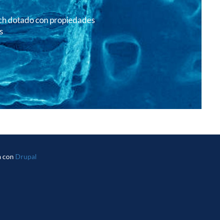
h dotado con propiedades
s
a con
Drupal