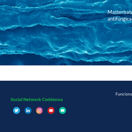
Masterbatc
antifúngica
Funcion
Social Network Ceddenna