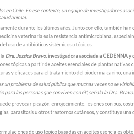
dos en Chile. En ese contexto, un equipo de investigadores aso
salud animal.
mente durante los últimos años. Junto con ello, también han cr
dicina veterinaria es la resistencia antimicrobiana, especial
l uso de antibióticos sistémicos o tópicos.
 la
Dra. Jessica Bravo
,
investigadora asociada a CEDENNA y di
ones tópicas a partir de aceites esenciales de plantas nativas 
as y eficaces para el tratamiento del pioderma canino, una in
s un problema de salud pública que muchas veces no se visibili
ién para las personas que conviven con él”, señala la Dra. Bravo.
de provocar picazón, enrojecimiento, lesiones con pus, costras
as, parasitosis u otros trastornos cutáneos, y constituye una
formulaciones de uso tópico basadas en aceites esenciales obte