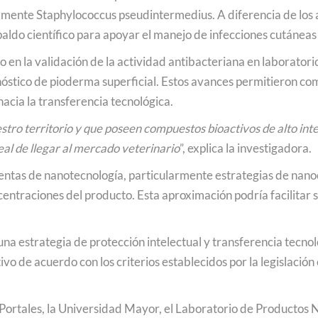
almente Staphylococcus pseudintermedius. A diferencia de los 
spaldo científico para apoyar el manejo de infecciones cutáneas
 en la validación de la actividad antibacteriana en laboratorio
gnóstico de pioderma superficial. Estos avances permitieron c
acia la transferencia tecnológica.
estro territorio y que poseen compuestos bioactivos de alto in
eal de llegar al mercado veterinario
”, explica la investigadora.
ientas de nanotecnología, particularmente estrategias de nan
ncentraciones del producto. Esta aproximación podría facilitar
una estrategia de protección intelectual y transferencia tecno
o de acuerdo con los criterios establecidos por la legislación 
 Portales, la Universidad Mayor, el Laboratorio de Productos