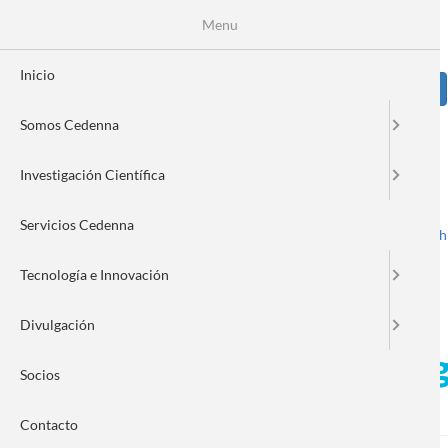
Pasar
Se
Menu
Formulario
al
contenido
de
principal
Inicio
Sear
búsqueda
Somos Cedenna
Image
Investigación Científica
Servicios Cedenna
Spanish
English
Toggle navigation
Tecnología e Innovación
Divulgación
Con éxito concluye VI Con
Socios
remota
Contacto