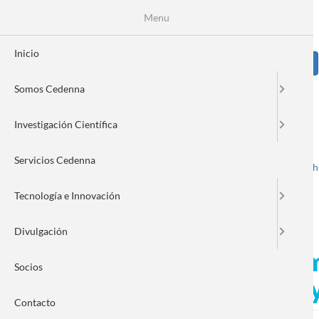
Pasar
Se
Menu
Formulario
al
contenido
de
principal
Inicio
Sear
búsqueda
Somos Cedenna
Image
Investigación Científica
Servicios Cedenna
Spanish
English
Toggle navigation
Tecnología e Innovación
Divulgación
Entretenida y motivadora 
Socios
(cupo EXPLORA UNESCO) y
Contacto