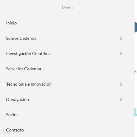
Pasar
Se
Menu
Formulario
al
contenido
de
principal
Inicio
Sear
búsqueda
Somos Cedenna
Image
Investigación Científica
Servicios Cedenna
Spanish
English
Toggle navigation
Tecnología e Innovación
Divulgación
El retorno de las visitas pe
Socios
Contacto