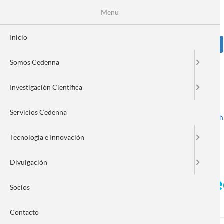
Pasar
Se
Menu
Formulario
al
contenido
de
principal
Inicio
Sear
búsqueda
Somos Cedenna
Image
Investigación Científica
Servicios Cedenna
Spanish
English
Toggle navigation
Tecnología e Innovación
Divulgación
Investigadora CEDENNA rec
Socios
la ingeniería de cristales
Contacto