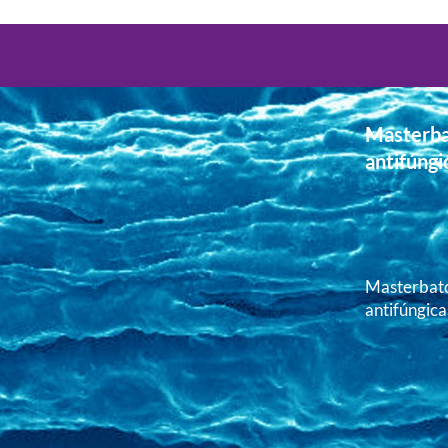
Masterba
antifúngi
Masterbatc
antifúngica