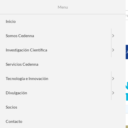
Menu
Pasar
al
Search
Fo
contenido
Inicio
principal
de
Somos Cedenna
bú
MENÚ PRINCIPAL
Investigación Científica
INICIO
SOMOS CEDENNA
INVESTIGACIÓN CIENTÍFIC
Servicios Cedenna
Tecnología e Innovación
Investigadores de CEDENN
Divulgación
Matemático del Colegio T
Socios
Contacto