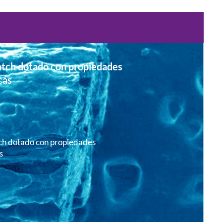
tch dotado con propiedades
cas
h dotado con propiedades
s