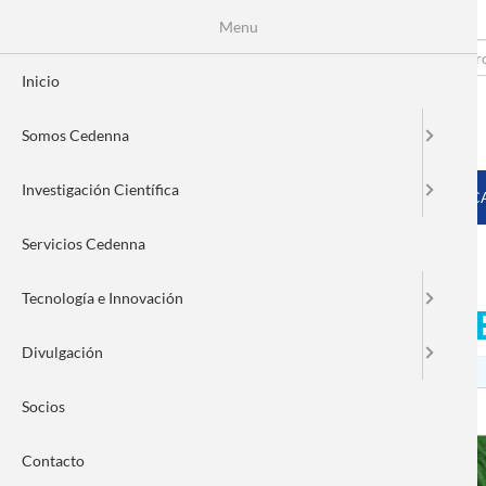
Menu
Pasar
al
Search
Fo
contenido
Inicio
principal
de
Somos Cedenna
bú
MENÚ PRINCIPAL
Investigación Científica
INICIO
SOMOS CEDENNA
INVESTIGACIÓN CIENTÍFIC
Servicios Cedenna
Tecnología e Innovación
Concurso Imágenes CEDE
Divulgación
Socios
Contacto