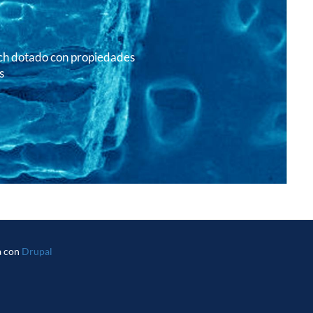
h dotado con propiedades
s
a con
Drupal