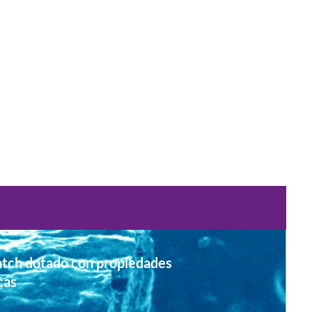
tch dotado con propiedades
cas