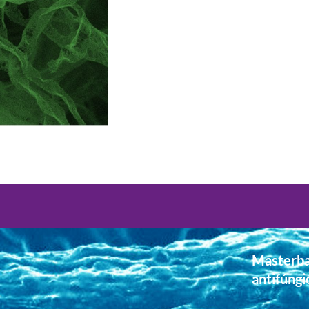
Masterba
antifúngi