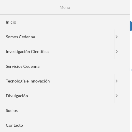
Pasar
Se
Menu
Formulario
al
contenido
de
principal
Inicio
Sear
búsqueda
Somos Cedenna
Image
Investigación Científica
Servicios Cedenna
Spanish
English
Toggle navigation
Tecnología e Innovación
Divulgación
Nanonews 283
Socios
Contacto