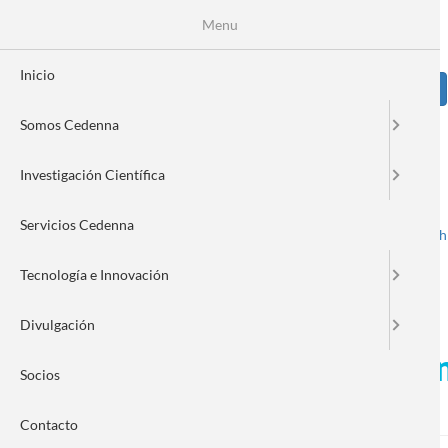
Pasar
Se
Menu
Formulario
al
contenido
de
principal
Inicio
Sear
búsqueda
Somos Cedenna
Image
Investigación Científica
Servicios Cedenna
Spanish
English
Toggle navigation
Tecnología e Innovación
Divulgación
Más mujeres en ciencia y en
Socios
jornada de CEDENNA
Contacto