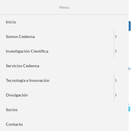
Pasar
Se
Menu
Formulario
al
contenido
de
principal
Inicio
Sear
búsqueda
Somos Cedenna
Image
Investigación Científica
Servicios Cedenna
Spanish
English
Toggle navigation
Tecnología e Innovación
Divulgación
Miguel Kiwi acercó la mecán
Socios
Providencia
Contacto