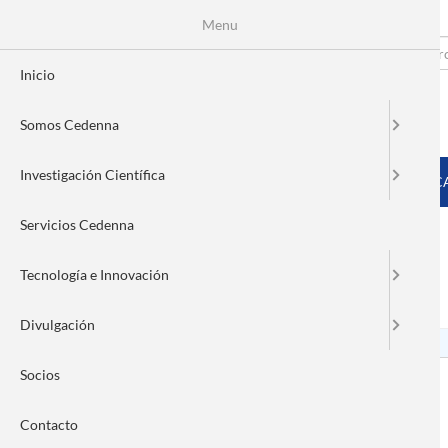
Menu
Pasar
al
Search
Fo
contenido
Inicio
principal
de
Somos Cedenna
bú
MENÚ PRINCIPAL
Investigación Científica
INICIO
SOMOS CEDENNA
INVESTIGACIÓN CIENTÍFIC
Servicios Cedenna
Tecnología e Innovación
Pedro Orihuela
Divulgación
Socios
Contacto