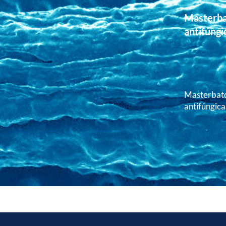
Masterba
antifúngi
Masterbatc
antifúngica