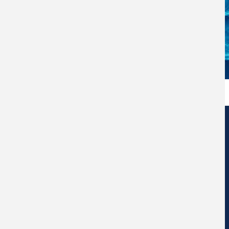
Centro de Nanociencia y Nanotecnología
Universidad Diego Portales
Ejercito Libertador #326 – Santiago de Chile.
Social Network Ceddenna