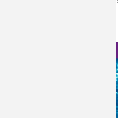
El proyecto fue presentado por el Dr. Roberto Lavín Serrano
superiores.
Inicie sesión
para enviar comentarios
Nanociencia en fotos