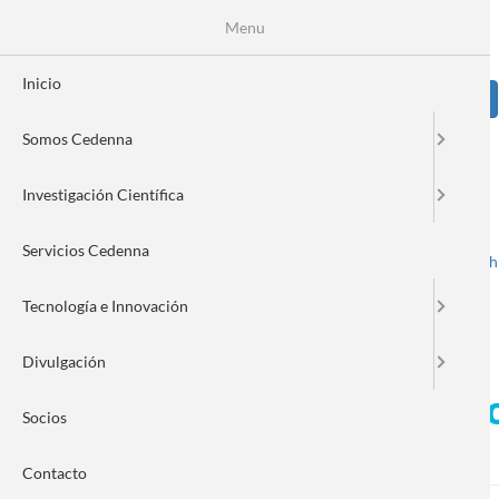
Pasar
Se
Menu
Formulario
al
contenido
de
principal
Inicio
Sear
búsqueda
Somos Cedenna
Image
Investigación Científica
Servicios Cedenna
Spanish
English
Toggle navigation
Tecnología e Innovación
Divulgación
Concurso de patentamiento
Socios
hormigón nanotecnológico
Contacto