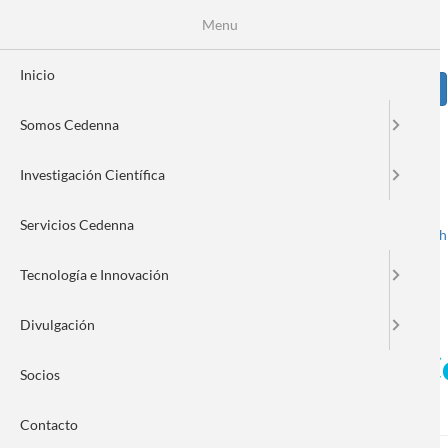
Pasar
Se
Menu
Formulario
al
contenido
de
principal
Inicio
Sear
búsqueda
Somos Cedenna
Image
Investigación Científica
Servicios Cedenna
Spanish
English
Toggle navigation
Tecnología e Innovación
Divulgación
CEDENNA participa en el Co
Socios
de emprendimiento
Contacto