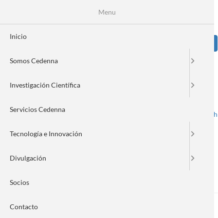
Pasar
Se
Menu
Formulario
al
contenido
de
principal
Inicio
Sear
búsqueda
Somos Cedenna
Image
Investigación Científica
Servicios Cedenna
Spanish
English
Toggle navigation
Tecnología e Innovación
Divulgación
Nanonews 213
Socios
Contacto