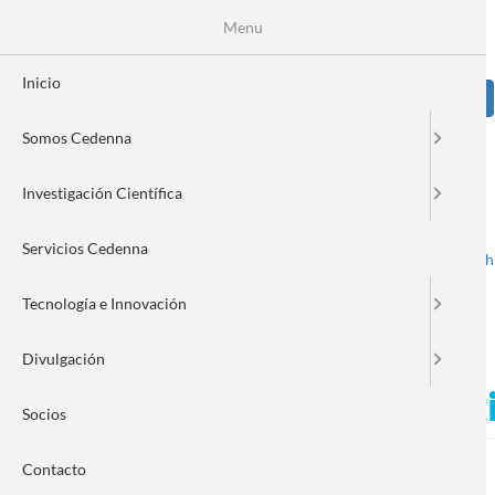
Pasar
Se
Menu
Formulario
al
contenido
de
principal
Inicio
Sear
búsqueda
Somos Cedenna
Image
Investigación Científica
Servicios Cedenna
Spanish
English
Toggle navigation
Tecnología e Innovación
Divulgación
Integrantes del centro par
Socios
Contacto