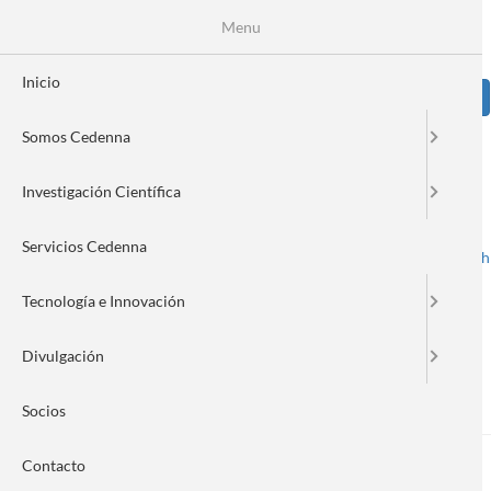
Pasar
Se
Menu
Formulario
al
contenido
de
principal
Inicio
Sear
búsqueda
Somos Cedenna
Image
Investigación Científica
Servicios Cedenna
Spanish
English
Toggle navigation
Tecnología e Innovación
Divulgación
Nanonews 201
Socios
Contacto