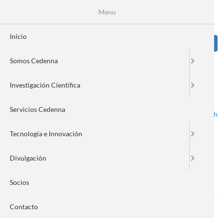
Pasar
Se
Menu
Formulario
al
contenido
de
principal
Inicio
Sear
búsqueda
Somos Cedenna
Image
Investigación Científica
Servicios Cedenna
Spanish
English
Toggle navigation
Tecnología e Innovación
Divulgación
Nanonews 228
Socios
Contacto