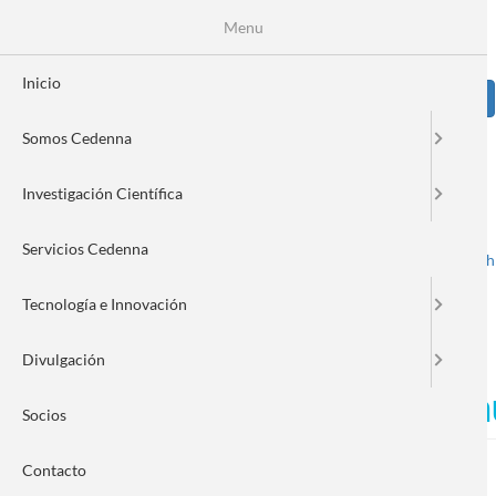
Pasar
Se
Menu
Formulario
al
contenido
de
principal
Inicio
Sear
búsqueda
Somos Cedenna
Image
Investigación Científica
Servicios Cedenna
Spanish
English
Toggle navigation
Tecnología e Innovación
Divulgación
CEDENNA potencia su comun
Socios
Contacto