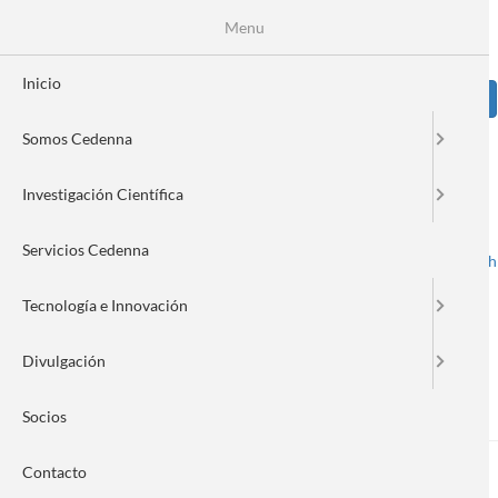
Pasar
Se
Menu
Formulario
al
contenido
de
principal
Inicio
Sear
búsqueda
Somos Cedenna
Image
Investigación Científica
Servicios Cedenna
Spanish
English
Toggle navigation
Tecnología e Innovación
Divulgación
Nanonews 232
Socios
Contacto