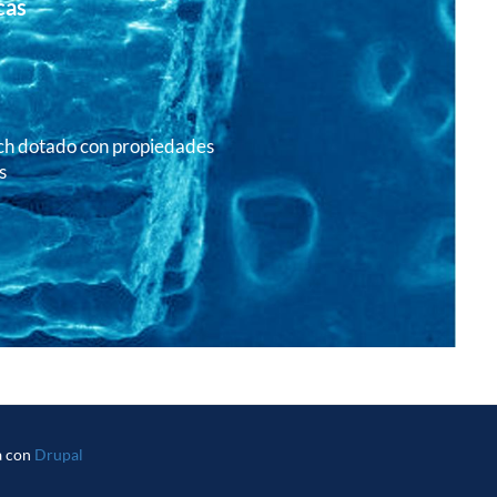
cas
h dotado con propiedades
s
a con
Drupal