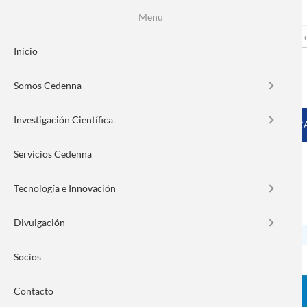
Menu
Pasar
al
Search
Fo
contenido
Inicio
principal
de
Somos Cedenna
bú
MENÚ PRINCIPAL
Investigación Científica
INICIO
SOMOS CEDENNA
INVESTIGACIÓN CIENTÍFIC
Servicios Cedenna
Tecnología e Innovación
Nanonews 242
Divulgación
Socios
Contacto