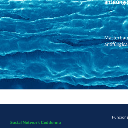
antifúngi
Masterbatc
antifúngica
Funcion
Social Network Ceddenna