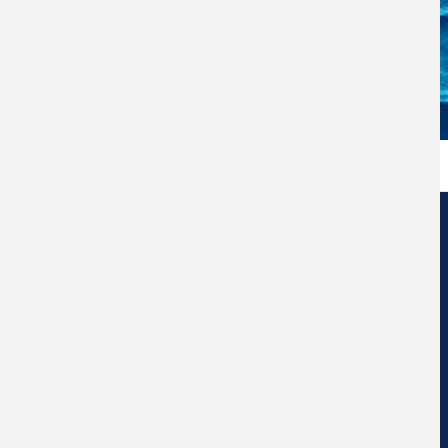
Centro de Nanociencia y Nanotecnología
Universidad Diego Portales
Ejercito Libertador #326 – Santiago de Chile.
Social Network Ceddenna