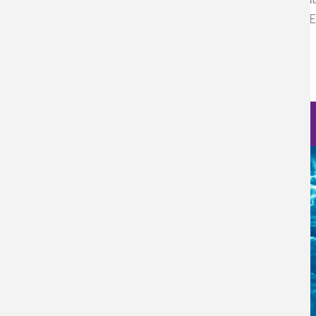
Investigación e Innovación Biomédica (CiiB), en el Centro d
Nanoseguridad y Nanomedicina.
Leer más
Inicie sesión
para enviar comentarios
Nanociencia en fotos