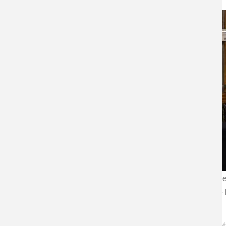
En un mundo que presenta problemáticas y preguntas cada vez m
enfrentar dichos desafíos; razón por la cual la Universidad de
de colaboración.
El acuerdo se formalizó en un evento donde expusieron distin