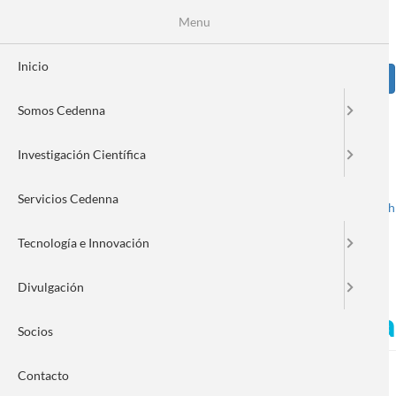
Pasar
Se
Menu
Formulario
al
contenido
de
principal
Inicio
Sear
búsqueda
Somos Cedenna
Image
Investigación Científica
Servicios Cedenna
Spanish
English
Toggle navigation
Tecnología e Innovación
Divulgación
CEDENNA y UANDES firman 
Socios
Contacto