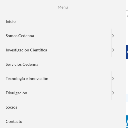
Menu
Pasar
al
Search
Fo
contenido
Inicio
principal
de
Somos Cedenna
bú
MENÚ PRINCIPAL
Investigación Científica
INICIO
SOMOS CEDENNA
INVESTIGACIÓN CIENTÍFIC
Servicios Cedenna
Tecnología e Innovación
Nanonews 251
Divulgación
Socios
Contacto