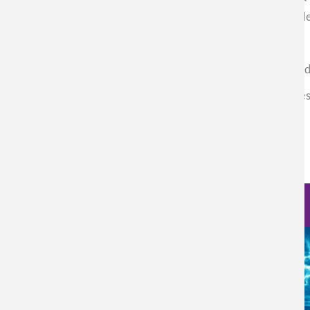
consultas también pueden ser resueltas a través del correo el
Cupos limitados
Se dará preferencia de inscripción de acuerdo con las fechas d
Los asistentes deben llevar un computador portátil para el desa
Inicie sesión
para enviar comentarios
Nanociencia en fotos