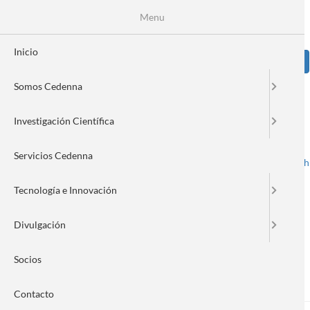
Pasar
Se
Menu
Formulario
al
contenido
de
principal
Inicio
Sear
búsqueda
Somos Cedenna
Image
Investigación Científica
Servicios Cedenna
Spanish
English
Toggle navigation
Tecnología e Innovación
Divulgación
Inscripciones abiertas para
Socios
teoría al experimento
Contacto