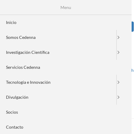
Pasar
Se
Menu
Formulario
al
contenido
de
principal
Inicio
Sear
búsqueda
Somos Cedenna
Image
Investigación Científica
Servicios Cedenna
Spanish
English
Toggle navigation
Tecnología e Innovación
Divulgación
Cristian Vilos
Socios
Contacto