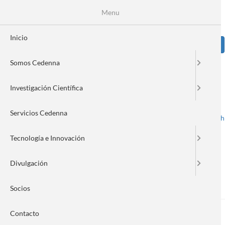
Pasar
Se
Menu
Formulario
al
contenido
de
principal
Inicio
Sear
búsqueda
Somos Cedenna
Image
Investigación Científica
Servicios Cedenna
Spanish
English
Toggle navigation
Tecnología e Innovación
Divulgación
Nanonews 270
Socios
Contacto