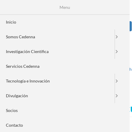
Pasar
Se
Menu
Formulario
al
contenido
de
principal
Inicio
Sear
búsqueda
Somos Cedenna
Image
Investigación Científica
Servicios Cedenna
Spanish
English
Toggle navigation
Tecnología e Innovación
Divulgación
CEDENNA participó en en
Socios
Contacto