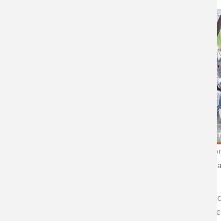
El Instituto Nacional de Propiedad Industrial (INAPI Chile) ab
una iniciativa organizada por la Agencia Nacional de Investigac
cuentan con su financiamiento y apoyo.
El encuentro, que tuvo como objetivo abordar temáticas relacio
Nanociencia y Nanotecnología (CEDENNA), con presencia de Fo