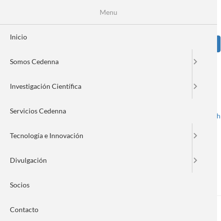
Pasar
Se
Menu
Formulario
al
contenido
de
principal
Inicio
Sear
búsqueda
Somos Cedenna
Image
Investigación Científica
Servicios Cedenna
Spanish
English
Toggle navigation
Tecnología e Innovación
Divulgación
Álvaro Espejo Piña
Socios
Contacto