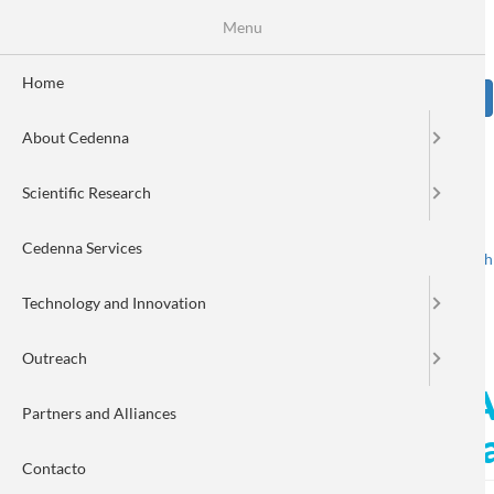
Skip
Se
Menu
Formulario
to
main
de
content
Home
Sear
búsqueda
About Cedenna
Image
Scientific Research
Cedenna Services
Spanish
English
Toggle navigation
Technology and Innovation
Outreach
Investigadora de CEDENNA a
Partners and Alliances
hipertermia magnética para
Contacto