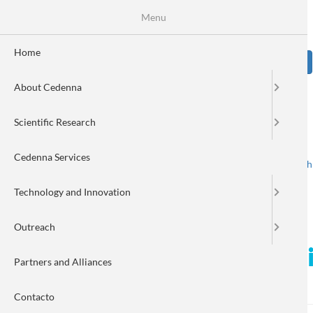
Skip
Se
Menu
Formulario
to
main
de
content
Home
Sear
búsqueda
About Cedenna
Image
Scientific Research
Cedenna Services
Spanish
English
Toggle navigation
Technology and Innovation
Outreach
La pandemia no impide la 
Partners and Alliances
extranjero
Contacto