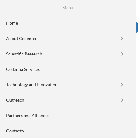
Skip
Se
Menu
Formulario
to
main
de
content
Home
Sear
búsqueda
About Cedenna
Image
Scientific Research
Cedenna Services
Spanish
English
Toggle navigation
Technology and Innovation
Outreach
Manuel Gacitúa
Partners and Alliances
Contacto