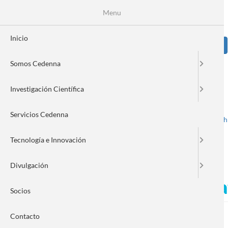
Pasar
Se
Menu
Formulario
al
contenido
de
principal
Inicio
Sear
búsqueda
Somos Cedenna
Image
Investigación Científica
Servicios Cedenna
Spanish
English
Toggle navigation
Tecnología e Innovación
Divulgación
La gran ausente en los debat
Socios
Contacto