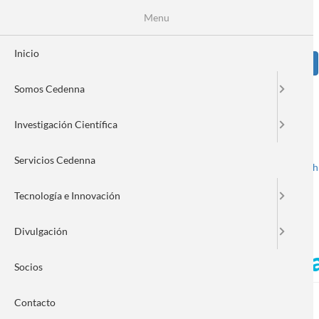
Pasar
Se
Menu
Formulario
al
contenido
de
principal
Inicio
Sear
búsqueda
Somos Cedenna
Image
Investigación Científica
Servicios Cedenna
Spanish
English
Toggle navigation
Tecnología e Innovación
Divulgación
Miguel Kiwi, Radio Cooper
Socios
Contacto