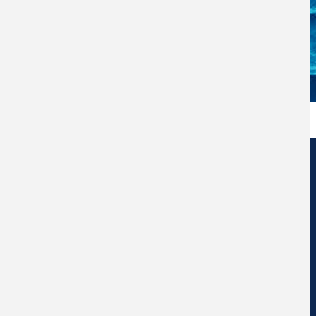
Centro de Nanociencia y Nanotecnología
Universidad Diego Portales
Ejercito Libertador #326 – Santiago de Chile.
Social Network Ceddenna