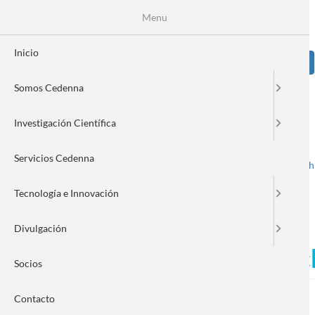
Pasar
Se
Menu
Formulario
al
contenido
de
principal
Inicio
Sear
búsqueda
Somos Cedenna
Image
Investigación Científica
Servicios Cedenna
Spanish
English
Toggle navigation
Tecnología e Innovación
Divulgación
Nanotecnología e I+D: las c
Socios
Contacto