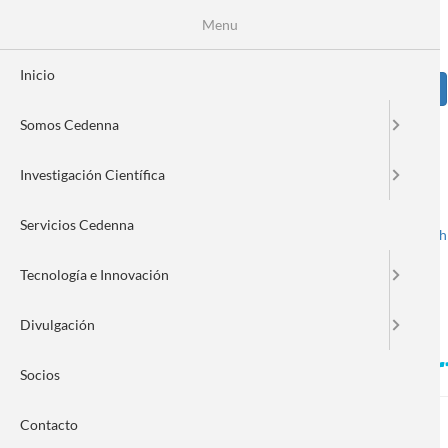
Pasar
Se
Menu
Formulario
al
contenido
de
principal
Inicio
Sear
búsqueda
Somos Cedenna
Image
Investigación Científica
Servicios Cedenna
Spanish
English
Toggle navigation
Tecnología e Innovación
Divulgación
La ciencia merece una opo
Socios
Contacto