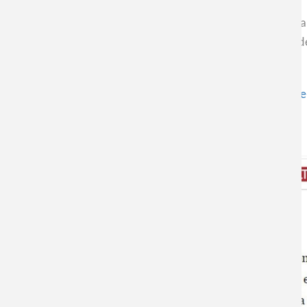
Hoy la directora del Centro de Nanociencia y Nanotecnología 
diario La Tercera en donde expresa su opinión sobre la falta de
¡Para ver la Carta completa, visita el siguiente enlace!
https://www.latercera.com/opinion/noticia/la-ciencia-