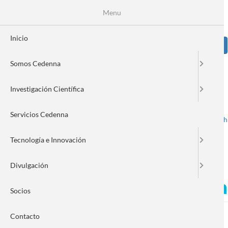
Pasar
Se
Menu
Formulario
al
contenido
de
principal
Inicio
Sear
búsqueda
Somos Cedenna
Image
Investigación Científica
Servicios Cedenna
Spanish
English
Toggle navigation
Tecnología e Innovación
Divulgación
Feria nanotecnológica reún
Socios
Contacto