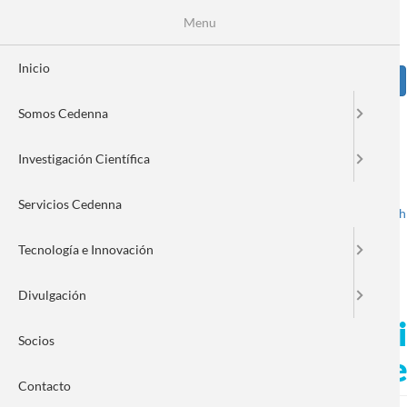
Pasar
Se
Menu
Formulario
al
contenido
de
principal
Inicio
Sear
búsqueda
Somos Cedenna
Image
Investigación Científica
Servicios Cedenna
Spanish
English
Toggle navigation
Tecnología e Innovación
Divulgación
Acreditación del INN posi
Socios
toxicidad de nanomateriale
Contacto