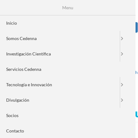
Pasar
Se
Menu
Formulario
al
contenido
de
principal
Inicio
Sear
búsqueda
Somos Cedenna
Image
Investigación Científica
Servicios Cedenna
Spanish
English
Toggle navigation
Tecnología e Innovación
Divulgación
Nanotecnología y minería: 
Socios
Contacto