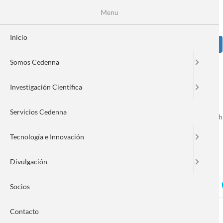
Pasar
Se
Menu
Formulario
al
contenido
de
principal
Inicio
Sear
búsqueda
Somos Cedenna
Image
Investigación Científica
Servicios Cedenna
Spanish
English
Toggle navigation
Tecnología e Innovación
Divulgación
CEDENNA inicia la entrega 
Socios
Contacto